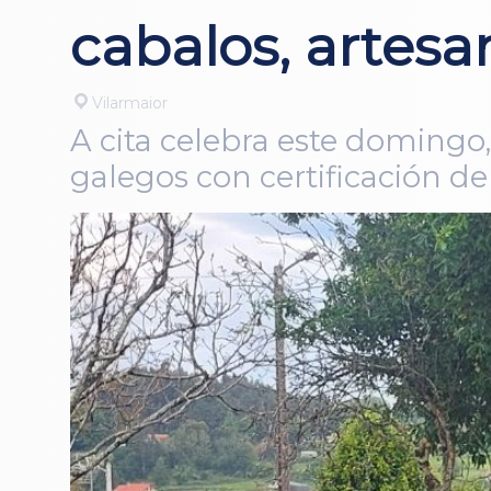
cabalos, artesa
Vilarmaior
A cita celebra este domingo
galegos con certificación de