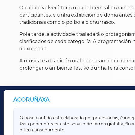
O cabalo volverá ter un papel central durante a
participantes, e unha exhibición de doma antes 
tradicionais como o polbo e o churrasco.
Pola tarde, a actividade trasladará o protagoni
clasificados de cada categoría. A programació
da xornada.
A música e a tradición oral pecharán o día da ma
prolongar o ambiente festivo dunha feira consol
ACORUÑAXA
OUTROS PERIÓDICOS
GALICIAXA
LUGOX
O noso contido está elaborado por profesionais, é inde
Para poder ofrecer este servizo
de forma gratuíta
, fin
AMARIÑAXA
RIBEIR
o teu consentimento.
OURENSEXA