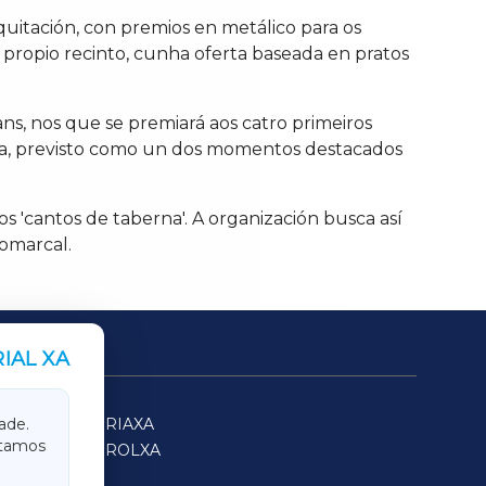
quitación, con premios en metálico para os
 propio recinto, cunha oferta baseada en pratos
ns, nos que se premiará aos catro primeiros
oma, previsto como un dos momentos destacados
os 'cantos de taberna'. A organización busca así
comarcal.
IAL XA
SARRIAXA
ade.
itamos
FERROLXA