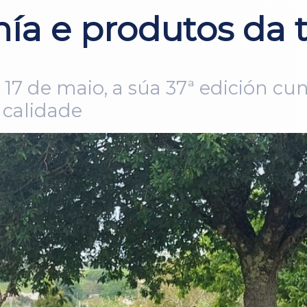
nía e produtos da 
, 17 de maio, a súa 37ª edición c
 calidade