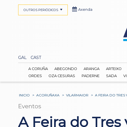
Axenda
OUTROS PERIÓDICOS
GAL
CAST
A CORUÑA
ABEGONDO
ARANGA
ARTEIXO
ORDES
OZA CESURAS
PADERNE
SADA
V
INICIO
>
ACORUÑAXA
>
VILARMAIOR
>
A FEIRA DO TRES
Eventos
A Feira do Tres