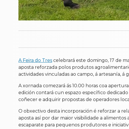
A Feira do Tres
celebrará este domingo, 17 de ma
aposta reforzada polos produtos agroalimentarios 
actividades vinculadas ao campo, á artesanía, á 
A xornada comezará ás 10.00 horas coa apertura d
edición contará cun espazo específico dedicado 
coñecer e adquirir propostas de operadores loca
O obxectivo desta incorporación é reforzar a rel
aposta así por dar maior visibilidade a alimento
escaparate para pequenos produtores e iniciativas