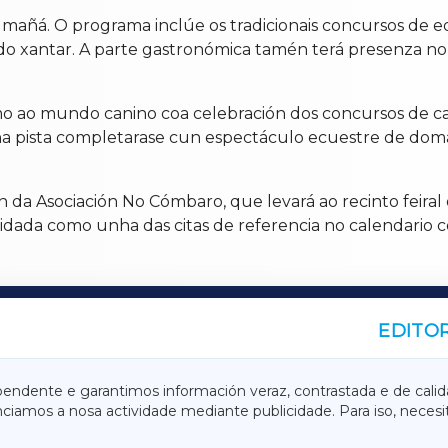
 mañá. O programa inclúe os tradicionais concursos de e
do xantar. A parte gastronómica tamén terá presenza no
smo ao mundo canino coa celebración dos concursos de ca
n na pista completarase cun espectáculo ecuestre de d
n da Asociación No Cómbaro, que levará ao recinto feiral 
idada como unha das citas de referencia no calendario 
EDITOR
A
TERRACHAXA
pendente e garantimos información veraz, contrastada e de calid
anciamos a nosa actividade mediante publicidade. Para iso, neces
ASACRAXA
ACORUÑAXA