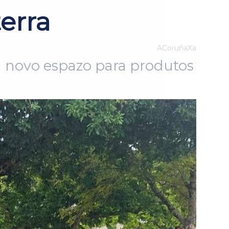
terra
ACoruñaXa
un novo espazo para produtos