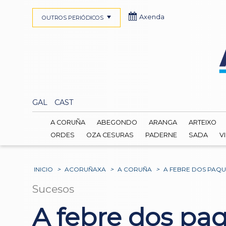
Axenda
OUTROS PERIÓDICOS
GAL
CAST
A CORUÑA
ABEGONDO
ARANGA
ARTEIXO
ORDES
OZA CESURAS
PADERNE
SADA
V
INICIO
>
ACORUÑAXA
>
A CORUÑA
>
A FEBRE DOS PAQU
Sucesos
A febre dos paq