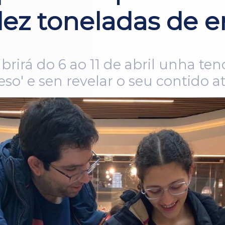
ez toneladas de e
abrirá do 6 ao 11 de abril unha t
so' e sen revelar o seu contido 