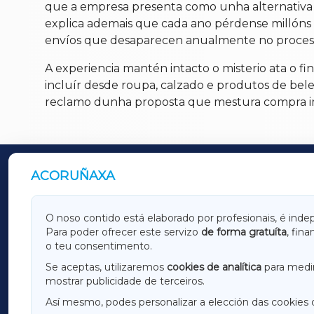
que a empresa presenta como unha alternativa l
explica ademais que cada ano pérdense millóns d
envíos que desaparecen anualmente no proceso
A experiencia mantén intacto o misterio ata o 
incluír desde roupa, calzado e produtos de bele
reclamo dunha proposta que mestura compra imp
ACORUÑAXA
OUTROS PERIÓDICOS
GALICIAXA
LUGOX
O noso contido está elaborado por profesionais, é inde
Para poder ofrecer este servizo
de forma gratuíta
, fin
AMARIÑAXA
RIBEIR
o teu consentimento.
OURENSEXA
Se aceptas, utilizaremos
cookies de analítica
para medir
mostrar publicidade de terceiros.
Así mesmo, podes personalizar a elección das cookies 