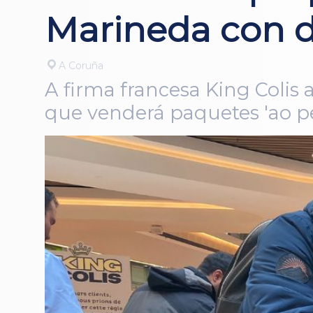
Marineda con d
A Coruña
A firma francesa King Colis 
que venderá paquetes 'ao pe