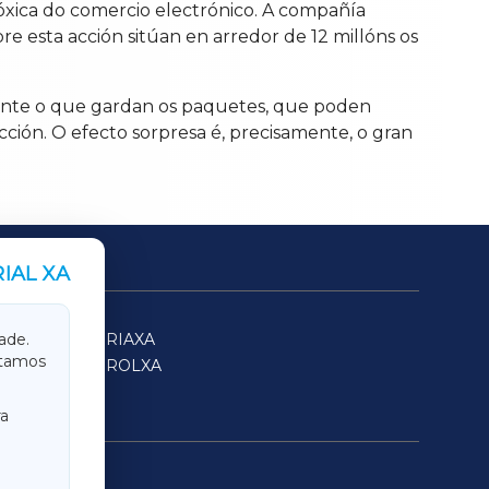
óxica do comercio electrónico. A compañía
 esta acción sitúan en arredor de 12 millóns os
mente o que gardan os paquetes, que poden
cción. O efecto sorpresa é, precisamente, o gran
IAL XA
SARRIAXA
ade.
itamos
FERROLXA
a