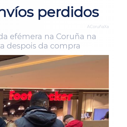
nvíos perdidos
ACoruñaXa
enda efémera na Coruña na
ata despois da compra