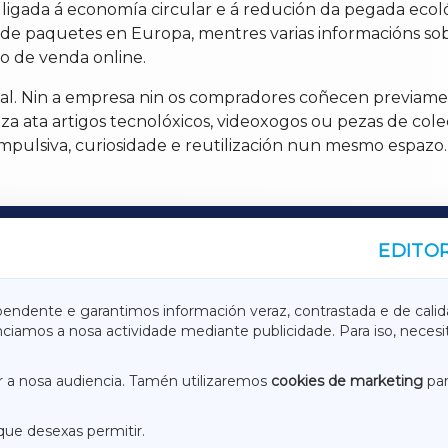
igada á economía circular e á redución da pegada ecol
e paquetes en Europa, mentres varias informacións sobre
 de venda online.
final. Nin a empresa nin os compradores coñecen previa
za ata artigos tecnolóxicos, videoxogos ou pezas de cole
ulsiva, curiosidade e reutilización nun mesmo espazo.
EDITOR
A
TERRACHAXA
pendente e garantimos información veraz, contrastada e de calid
anciamos a nosa actividade mediante publicidade. Para iso, neces
ASACRAXA
ACORUÑAXA
 a nosa audiencia. Tamén utilizaremos
cookies de marketing
par
que desexas permitir.