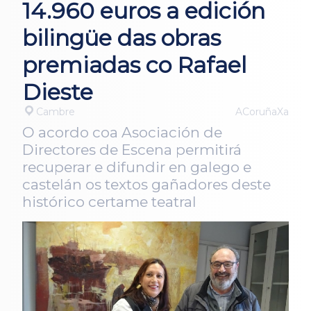
14.960 euros a edición
bilingüe das obras
premiadas co Rafael
Dieste
Cambre
ACoruñaXa
O acordo coa Asociación de
Directores de Escena permitirá
recuperar e difundir en galego e
castelán os textos gañadores deste
histórico certame teatral