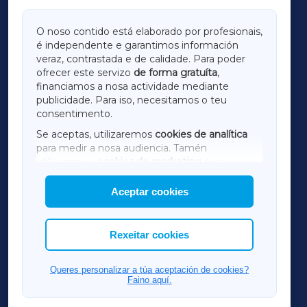
GALICIAXA
O noso contido está elaborado por profesionais,
é independente e garantimos información
LUGOXA
veraz, contrastada e de calidade. Para poder
ofrecer este servizo
de forma gratuíta
,
financiamos a nosa actividade mediante
TERRACHAXA
publicidade. Para iso, necesitamos o teu
consentimento.
SARRIAXA
Se aceptas, utilizaremos
cookies de analítica
para medir a nosa audiencia. Tamén
AMARIÑAXA
utilizaremos
cookies de marketing
para
mostrar publicidade de terceiros.
Aceptar cookies
RIBEIRASACRAXA
Así mesmo, podes personalizar a elección das
cookies que desexas permitir.
ACORUÑAXA
Rexeitar cookies
FERROLXA
Queres personalizar a túa aceptación de cookies?
Faino aquí.
OURENSEXA