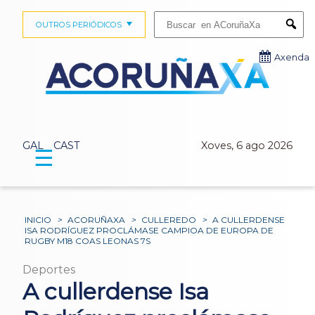
Buscar:
OUTROS PERIÓDICOS
Submi
Axenda
GAL
CAST
Xoves, 6 ago 2026
☰
INICIO
>
ACORUÑAXA
>
CULLEREDO
>
A CULLERDENSE
ISA RODRÍGUEZ PROCLÁMASE CAMPIOA DE EUROPA DE
RUGBY M18 COAS LEONAS 7S
Deportes
A cullerdense Isa