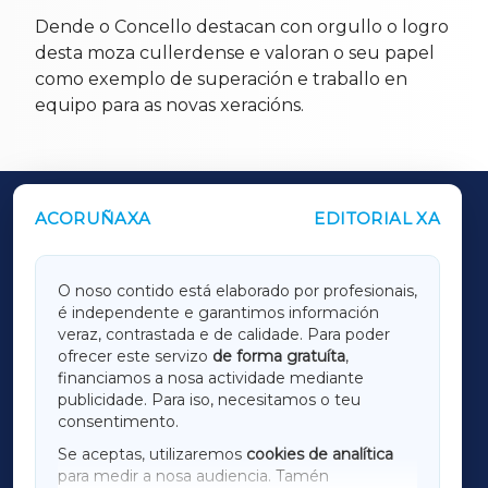
Dende o Concello destacan con orgullo o logro
desta moza cullerdense e valoran o seu papel
como exemplo de superación e traballo en
equipo para as novas xeracións.
ACORUÑAXA
EDITORIAL XA
OUTROS PERIÓDICOS
GALICIAXA
O noso contido está elaborado por profesionais,
é independente e garantimos información
LUGOXA
veraz, contrastada e de calidade. Para poder
ofrecer este servizo
de forma gratuíta
,
financiamos a nosa actividade mediante
TERRACHAXA
publicidade. Para iso, necesitamos o teu
consentimento.
SARRIAXA
Se aceptas, utilizaremos
cookies de analítica
para medir a nosa audiencia. Tamén