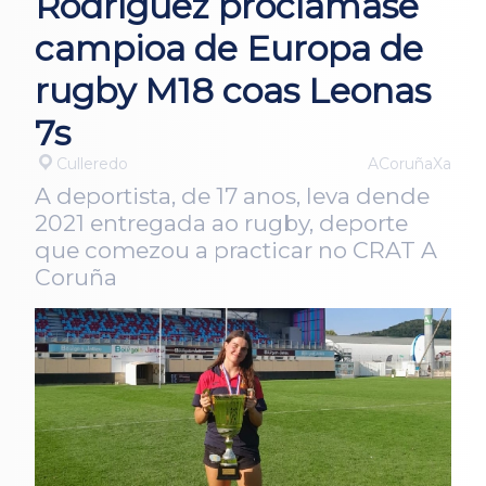
Rodríguez proclámase
campioa de Europa de
rugby M18 coas Leonas
7s
Culleredo
ACoruñaXa
A deportista, de 17 anos, leva dende
2021 entregada ao rugby, deporte
que comezou a practicar no CRAT A
Coruña