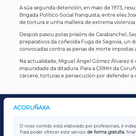
A súa segunda detención, en maio de 1973, resul
Brigada Político-Social franquista, entre eles J
de tortura e unha malleira de extrema violenci
Despois pasou polas prisións de Carabanchel, Se
preparativos da coñecida Fuga de Segovia, un do
convocadas contra as penas de morte impostas a 
Na actualidade, Miguel Ángel Gómez Álvarez é u
impunidade da ditadura. Para a CRMH da Coruña
cárcere, torturas e persecución por defender a 
ACORUÑAXA
OUTROS PERIÓDICOS
GALICIAXA
LUGOX
O noso contido está elaborado por profesionais, é inde
Para poder ofrecer este servizo
de forma gratuíta
, fin
AMARIÑAXA
RIBEIR