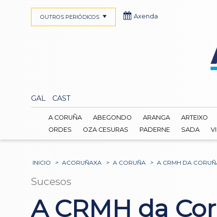
Axenda
OUTROS PERIÓDICOS
GAL
CAST
A CORUÑA
ABEGONDO
ARANGA
ARTEIXO
ORDES
OZA CESURAS
PADERNE
SADA
V
INICIO
>
ACORUÑAXA
>
A CORUÑA
>
A CRMH DA CORUÑA
Sucesos
A CRMH da Coru