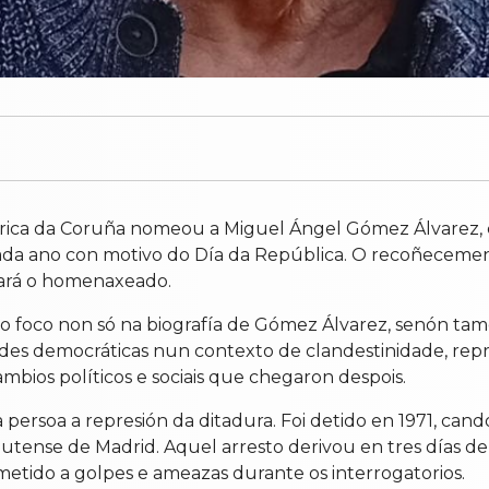
órica da Coruña nomeou a Miguel Ángel Gómez Álvarez, 
cada ano con motivo do Día da República. O recoñeceme
ipará o homenaxeado.
 foco non só na biografía de Gómez Álvarez, senón tam
des democráticas nun contexto de clandestinidade, repre
mbios políticos e sociais que chegaron despois.
persoa a represión da ditadura. Foi detido en 1971, cando
utense de Madrid. Aquel arresto derivou en tres días d
metido a golpes e ameazas durante os interrogatorios.