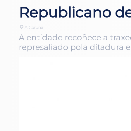
Republicano d
A Coruña
A entidade recoñece a traxe
represaliado pola ditadura 