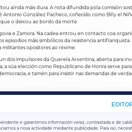
tou aínda máis dura. A nota difundida pola comisión so
osé Antonio González Pacheco, coñecido como Billy el Niñ
a que o deixou ao bordo da morte.
govia e Zamora. Na cadea entrou en contacto coa organiz
s episodios máis simbólicos da resistencia antifranquis
militantes opositores ao réxime.
n dos impulsores da Querela Arxentina, aberta para inv
, a súa elección como Republicano de Honra serve para
democracia, e tamén para insistir nas demandas de verdad
EDITOR
A
TERRACHAXA
pendente e garantimos información veraz, contrastada e de calid
anciamos a nosa actividade mediante publicidade. Para iso, neces
ASACRAXA
ACORUÑAXA