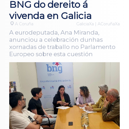
BNG do dereito á
vivenda en Galicia
A Coruña
GaliciaXa | ACoruñaXa
A eurodeputada, Ana Miranda,
anunciou a celebración dunhas
xornadas de traballo no Parlamento
Europeo sobre esta cuestión