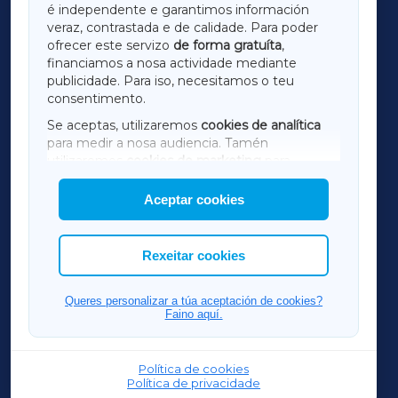
é independente e garantimos información
LUGOXA
veraz, contrastada e de calidade. Para poder
ofrecer este servizo
de forma gratuíta
,
financiamos a nosa actividade mediante
TERRACHAXA
publicidade. Para iso, necesitamos o teu
consentimento.
SARRIAXA
Se aceptas, utilizaremos
cookies de analítica
para medir a nosa audiencia. Tamén
AMARIÑAXA
utilizaremos
cookies de marketing
para
mostrar publicidade de terceiros.
Aceptar cookies
RIBEIRASACRAXA
Así mesmo, podes personalizar a elección das
cookies que desexas permitir.
ACORUÑAXA
Rexeitar cookies
FERROLXA
Queres personalizar a túa aceptación de cookies?
Faino aquí.
OURENSEXA
Política de cookies
Política de privacidade