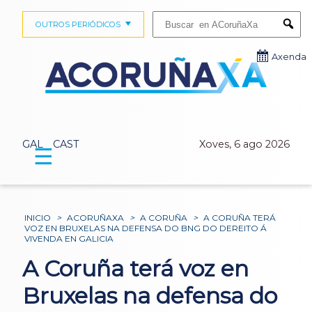
Buscar:
OUTROS PERIÓDICOS
Submi
Axenda
GAL
CAST
Xoves, 6 ago 2026
☰
INICIO
>
ACORUÑAXA
>
A CORUÑA
>
A CORUÑA TERÁ
VOZ EN BRUXELAS NA DEFENSA DO BNG DO DEREITO Á
VIVENDA EN GALICIA
A Coruña terá voz en
Bruxelas na defensa do