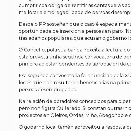
cumprir coa obriga de remitir as contas xerais a
mellorar a empregabilidade de persoas desempr
Desde o PP sosteñen que o caso é especialment
oportunidade de inserción a persoas en paro. 'No
trasladan os populares, que acusan o goberno lo
O Concello, pola súa banda, rexeita a lectura do
está prevista unha segunda convocatoria de ob
primeira ao estar pendentes da aprobación da co
Esa segunda convocatoria foi anunciada pola Xun
locais que non resultaron beneficiarias na prim
persoas desempregadas.
Na relación de obradoiros concedidos para o pe
pero non figura Culleredo. Si constan outras in
proxectos en Oleiros, Ordes, Miño, Abegondo e o
O goberno local tamén aproveitou a resposta para