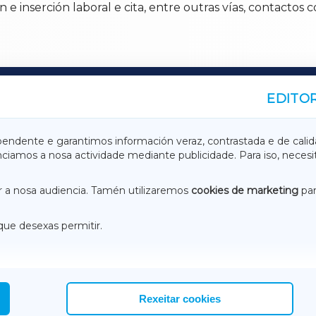
 inserción laboral e cita, entre outras vías, contactos 
EDITOR
A
TERRACHAXA
pendente e garantimos información veraz, contrastada e de calid
anciamos a nosa actividade mediante publicidade. Para iso, neces
ASACRAXA
ACORUÑAXA
 a nosa audiencia. Tamén utilizaremos
cookies de marketing
par
que desexas permitir.
ACEBOOK
CONTACTO
NSTAGRAM
EMEROTECA
Rexeitar cookies