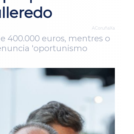
lleredo
ACoruñaXa
e 400.000 euros, mentres o
denuncia 'oportunismo