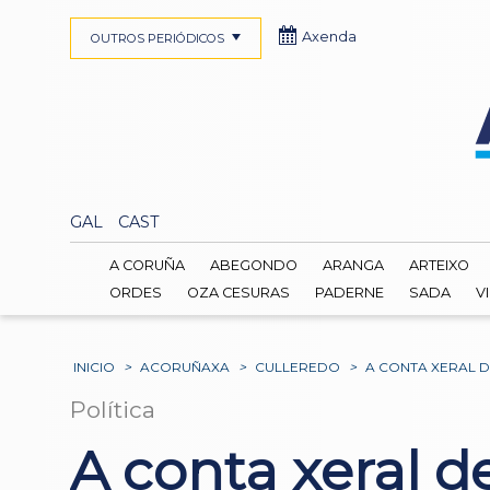
Axenda
OUTROS PERIÓDICOS
GAL
CAST
A CORUÑA
ABEGONDO
ARANGA
ARTEIXO
ORDES
OZA CESURAS
PADERNE
SADA
V
INICIO
>
ACORUÑAXA
>
CULLEREDO
>
A CONTA XERAL 
Política
A conta xeral d