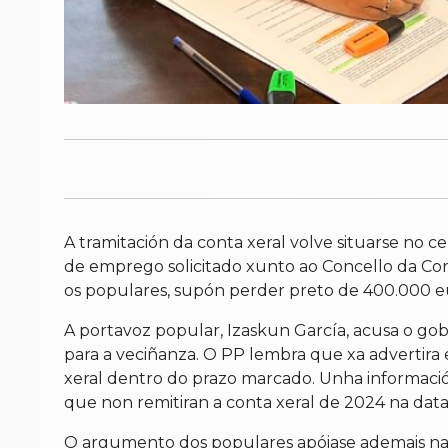
A tramitación da conta xeral volve situarse no 
de emprego solicitado xunto ao Concello da Co
os populares, supón perder preto de 400.000 e
A portavoz popular, Izaskun García, acusa o go
para a veciñanza. O PP lembra que xa advertira
xeral dentro do prazo marcado. Unha informació
que non remitiran a conta xeral de 2024 na da
O argumento dos populares apóiase ademais nas 