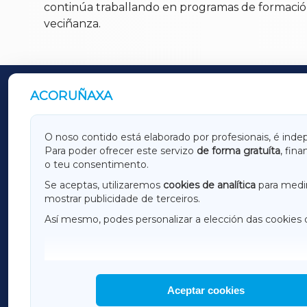
continúa traballando en programas de formación e
veciñanza.
ACORUÑAXA
OUTROS PERIÓDICOS
GALICIAXA
LUGOX
O noso contido está elaborado por profesionais, é inde
Para poder ofrecer este servizo
de forma gratuíta
, fin
AMARIÑAXA
RIBEIR
o teu consentimento.
OURENSEXA
Se aceptas, utilizaremos
cookies de analítica
para medir
mostrar publicidade de terceiros.
Así mesmo, podes personalizar a elección das cookies 
F
I
H
Aceptar cookies