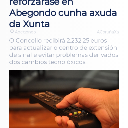
reforzarase en
Abegondo cunha axuda
da Xunta
Abegondo
ACoruñaXa
O Concello recibirá 2.232,25 euros
para actualizar o centro de extensión
de sinal e evitar problemas derivados
dos cambios tecnolóxicos