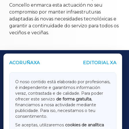
Concello enmarca esta actuación no seu
compromiso por manter infraestruturas
adaptadas ás novas necesidades tecnolóxicas e
garantir a continuidade do servizo para todos os
veciños e veciñas.
ACORUÑAXA
EDITORIAL XA
OUTROS PERIÓDICOS
GALICIAXA
O noso contido está elaborado por profesionais,
é independente e garantimos información
LUGOXA
veraz, contrastada e de calidade. Para poder
ofrecer este servizo
de forma gratuíta
,
financiamos a nosa actividade mediante
TERRACHAXA
publicidade. Para iso, necesitamos o teu
consentimento.
SARRIAXA
Se aceptas, utilizaremos
cookies de analítica