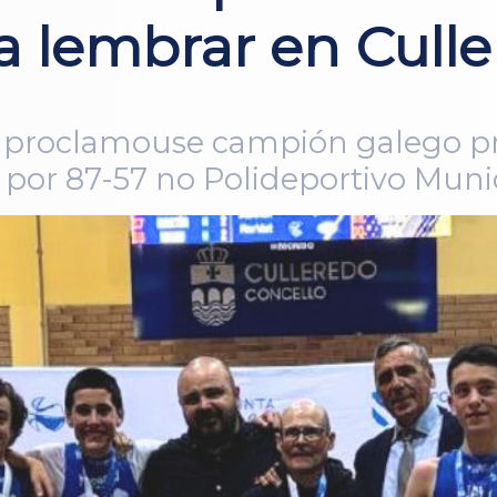
a lembrar en Cull
proclamouse campión galego pre
 por 87-57 no Polideportivo Muni