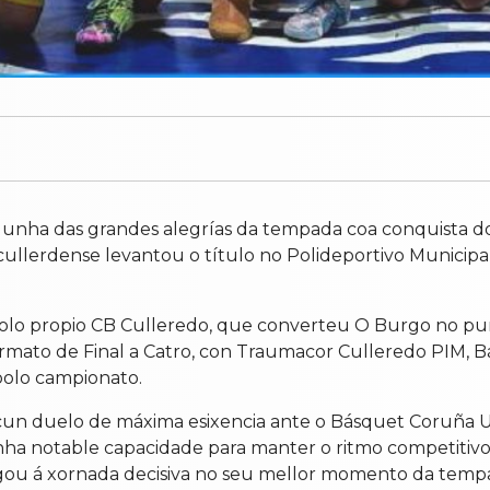
 unha das grandes alegrías da tempada coa conquista do
cullerdense levantou o título no Polideportivo Municipa
polo propio CB Culleredo, que converteu O Burgo no pu
formato de Final a Catro, con Traumacor Culleredo PIM,
polo campionato.
 cun duelo de máxima esixencia ante o Básquet Coruña U
a notable capacidade para manter o ritmo competitivo at
ou á xornada decisiva no seu mellor momento da temp