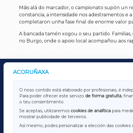
Máis alá do marcador, o campionato supón un r
constancia, a intensidade nos adestramentos e a
completaron unha fase final de enorme valor pa
A bancada tamén xogou o seu partido. Familias,
no Burgo, onde o apoio local acompañou aos rapa
ACORUÑAXA
OUTROS PERIÓDICOS
GALICIAXA
LUGOX
O noso contido está elaborado por profesionais, é inde
Para poder ofrecer este servizo
de forma gratuíta
, fin
AMARIÑAXA
RIBEIR
o teu consentimento.
OURENSEXA
Se aceptas, utilizaremos
cookies de analítica
para medir
mostrar publicidade de terceiros.
Así mesmo, podes personalizar a elección das cookies 