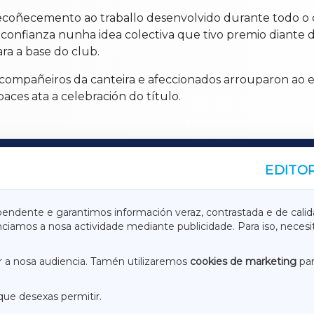
ecoñecemento ao traballo desenvolvido durante todo o 
 confianza nunha idea colectiva que tivo premio diante 
ra a base do club.
 compañeiros da canteira e afeccionados arrouparon ao e
ces ata a celebración do título.
EDITOR
A
TERRACHAXA
pendente e garantimos información veraz, contrastada e de calid
anciamos a nosa actividade mediante publicidade. Para iso, neces
ASACRAXA
ACORUÑAXA
 a nosa audiencia. Tamén utilizaremos
cookies de marketing
par
que desexas permitir.