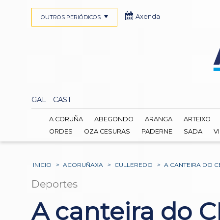
Axenda
OUTROS PERIÓDICOS
GAL
CAST
A CORUÑA
ABEGONDO
ARANGA
ARTEIXO
ORDES
OZA CESURAS
PADERNE
SADA
V
INICIO
>
ACORUÑAXA
>
CULLEREDO
>
A CANTEIRA DO 
Deportes
A canteira do C