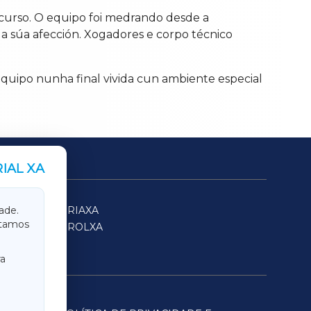
curso. O equipo foi medrando desde a
da súa afección. Xogadores e corpo técnico
quipo nunha final vivida cun ambiente especial
IAL XA
SARRIAXA
ade.
itamos
FERROLXA
a