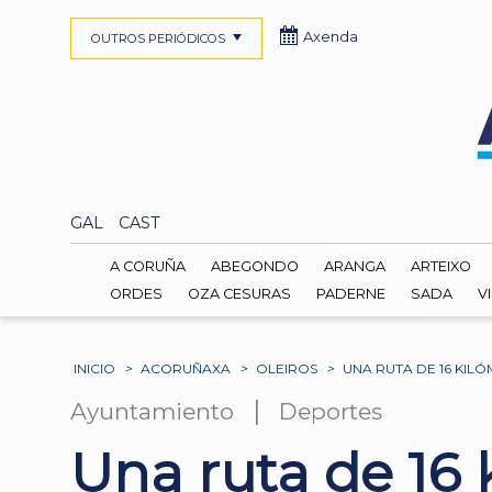
Axenda
OUTROS PERIÓDICOS
GAL
CAST
A CORUÑA
ABEGONDO
ARANGA
ARTEIXO
ORDES
OZA CESURAS
PADERNE
SADA
V
INICIO
>
ACORUÑAXA
>
OLEIROS
>
UNA RUTA DE 16 KI
|
Ayuntamiento
Deportes
Una ruta de 16 