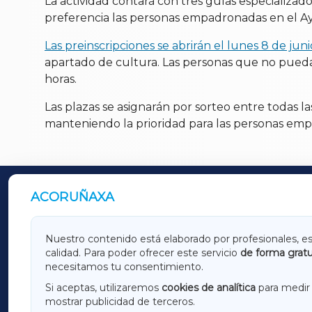
La actividad contará con tres guías especializad
preferencia las personas empadronadas en el A
Las preinscripciones se abrirán el lunes 8 de jun
apartado de cultura. Las personas que no puedan 
horas.
Las plazas se asignarán por sorteo entre todas las
manteniendo la prioridad para las personas emp
ACORUÑAXA
OUTROS PERIÓDICOS
GALICIAXA
LUGOX
Nuestro contenido está elaborado por profesionales, e
calidad. Para poder ofrecer este servicio
de forma gratu
AMARIÑAXA
RIBEIR
necesitamos tu consentimiento.
OURENSEXA
Si aceptas, utilizaremos
cookies de analítica
para medir 
mostrar publicidad de terceros.