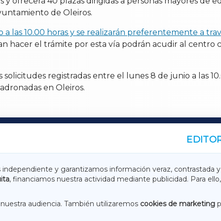
os y ofrecerá 40 plazas dirigidas a personas mayores de e
yuntamiento de Oleiros.
io a las 10.00 horas y se realizarán preferentemente a tr
hacer el trámite por esta vía podrán acudir al centro cu
 solicitudes registradas entre el lunes 8 de junio a las 10.
adronadas en Oleiros.
EDITOR
A
TERRACHAXA
s independiente y garantizamos información veraz, contrastada y
ita
, financiamos nuestra actividad mediante publicidad. Para ello,
ASACRAXA
ACORUÑAXA
nuestra audiencia. También utilizaremos
cookies de marketing
p