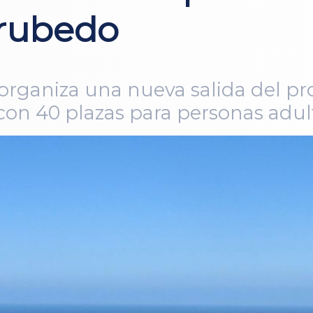
rrubedo
organiza una nueva salida del pr
, con 40 plazas para personas adul