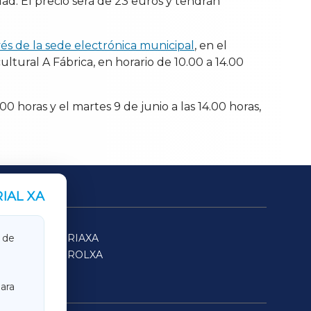
dad. El precio será de 23 euros y tendrán
avés de la sede electrónica municipal
, en el
ltural A Fábrica, en horario de 10.00 a 14.00
00 horas y el martes 9 de junio a las 14.00 horas,
IAL XA
SARRIAXA
 de
FERROLXA
ara