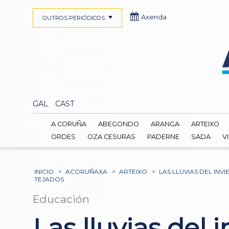
Axenda
OUTROS PERIÓDICOS
GAL
CAST
A CORUÑA
ABEGONDO
ARANGA
ARTEIXO
ORDES
OZA CESURAS
PADERNE
SADA
V
INICIO
>
ACORUÑAXA
>
ARTEIXO
>
LAS LLUVIAS DEL IN
TEJADOS
Educación
Las lluvias del 