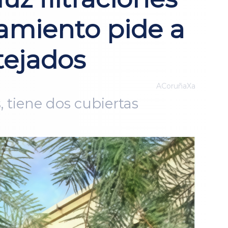
tamiento pide a
tejados
ACoruñaXa
 tiene dos cubiertas