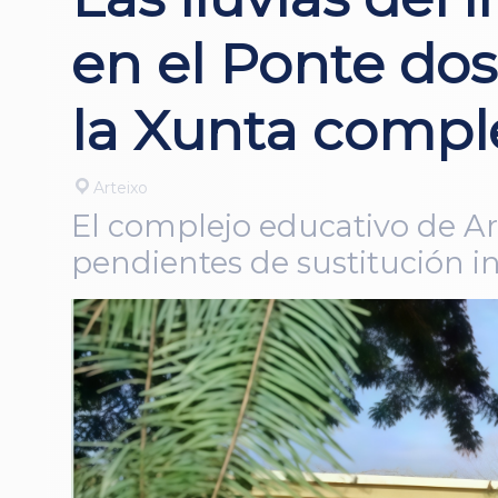
en el Ponte dos
la Xunta compl
Arteixo
El complejo educativo de Art
pendientes de sustitución in