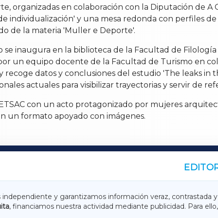
e, organizadas en colaboración con la Diputación de A Co
de individualización' y una mesa redonda con perfiles de
o de la materia 'Muller e Deporte'.
se inaugura en la biblioteca de la Facultad de Filología l
por un equipo docente de la Facultad de Turismo en cola
mo y recoge datos y conclusiones del estudio 'The leaks 
nales actuales para visibilizar trayectorias y servir de ref
 ETSAC con un acto protagonizado por mujeres arquitecta
s en un formato apoyado con imágenes.
EDITOR
A
TERRACHAXA
s independiente y garantizamos información veraz, contrastada y
ita
, financiamos nuestra actividad mediante publicidad. Para ello,
ASACRAXA
ACORUÑAXA