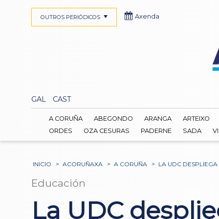
Axenda
OUTROS PERIÓDICOS
GAL
CAST
A CORUÑA
ABEGONDO
ARANGA
ARTEIXO
ORDES
OZA CESURAS
PADERNE
SADA
V
INICIO
>
ACORUÑAXA
>
A CORUÑA
>
LA UDC DESPLIEGA
Educación
La UDC desplie