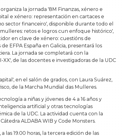
organiza la jornada '8M Finanzas, xénero e
apital e xénero: representación en cartaces e
no sector financeiro', disponible durante todo el
 mulleres: retos e logros cun enfoque histórico',
stidor en clave de xénero: cuestións de
s de EFPA España en Galicia, presentará los
iera. La jornada se completará con la
II-XX', de las docentes e investigadoras de la UDC
pital', en el salón de grados, con Laura Suárez,
isco, de la Marcha Mundial das Mulleres.
tecnología a niñas y jóvenes de 4 a 16 años y
eligencia artificial y otras tecnologías
émica de la UDC. La actividad cuenta con la
 la Cátedra ALDABA WIB y Code Monsters.
 las 19.00 horas, la tercera edición de las