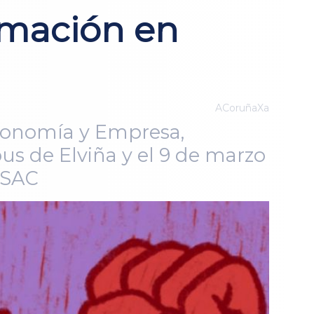
ormación en
ACoruñaXa
Economía y Empresa,
pus de Elviña y el 9 de marzo
ETSAC