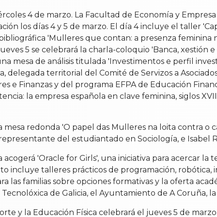
iércoles 4 de marzo. La Facultad de Economía y Empresa 
ión los días 4 y 5 de marzo. El día 4 incluye el taller 'C
a bibliográfica 'Mulleres que contan: a presenza feminina 
jueves 5 se celebrará la charla-coloquio 'Banca, xestión e
una mesa de análisis titulada 'Investimentos e perfil inve
, delegada territorial del Comité de Servizos a Asociado
leres e Finanzas y del programa EFPA de Educación Financ
stencia: la empresa española en clave feminina, siglos XVI
a mesa redonda 'O papel das Mulleres na loita contra o ca
representante del estudiantado en Sociología, e Isabel R
acogerá 'Oracle for Girls', una iniciativa para acercar la 
incluye talleres prácticos de programación, robótica, int
 las familias sobre opciones formativas y la oferta acad
n Tecnolóxica de Galicia, el Ayuntamiento de A Coruña,
te y la Educación Física celebrará el jueves 5 de marzo, a