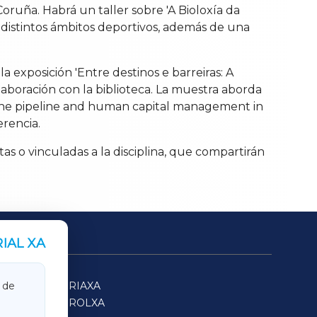
ruña. Habrá un taller sobre 'A Bioloxía da
 distintos ámbitos deportivos, además de una
a exposición 'Entre destinos e barreiras: A
boración con la biblioteca. La muestra aborda
in the pipeline and human capital management in
erencia.
s o vinculadas a la disciplina, que compartirán
IAL XA
SARRIAXA
 de
FERROLXA