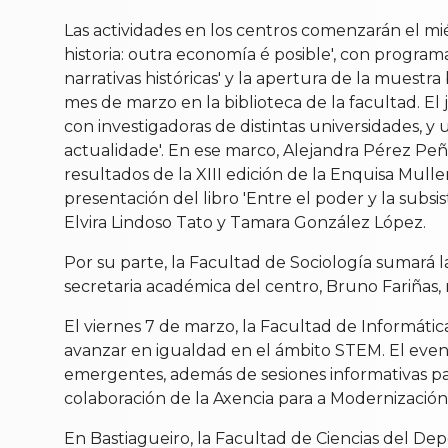
Las actividades en los centros comenzarán el m
historia: outra economía é posible', con programac
narrativas históricas' y la apertura de la muestr
mes de marzo en la biblioteca de la facultad. El 
con investigadoras de distintas universidades, y 
actualidade'. En ese marco, Alejandra Pérez Peña
resultados de la XIII edición de la Enquisa Mul
presentación del libro 'Entre el poder y la subsi
Elvira Lindoso Tato y Tamara González López.
Por su parte, la Facultad de Sociología sumará l
secretaria académica del centro, Bruno Fariñas, 
El viernes 7 de marzo, la Facultad de Informática 
avanzar en igualdad en el ámbito STEM. El evento 
emergentes, además de sesiones informativas para
colaboración de la Axencia para a Modernizació
En Bastiagueiro, la Facultad de Ciencias del Depor