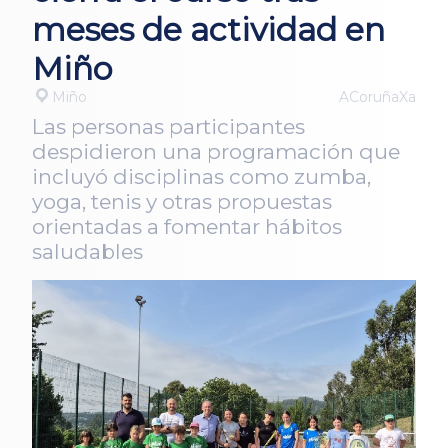
meses de actividad en
Miño
Miño
ACoruñaXa
Las personas participantes
despidieron una programación que
incluyó disciplinas como zumba,
yoga, tenis y otras propuestas
orientadas a fomentar hábitos
saludables