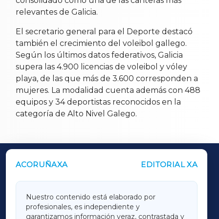
consolidado como una de las canteras más
relevantes de Galicia.
El secretario general para el Deporte destacó
también el crecimiento del voleibol gallego.
Según los últimos datos federativos, Galicia
supera las 4.900 licencias de voleibol y vóley
playa, de las que más de 3.600 corresponden a
mujeres. La modalidad cuenta además con 488
equipos y 34 deportistas reconocidos en la
categoría de Alto Nivel Galego.
ACORUÑAXA
EDITORIAL XA
OUTROS PERIÓDICOS
GALICIAXA
Nuestro contenido está elaborado por
profesionales, es independiente y
LUGOXA
garantizamos información veraz, contrastada y