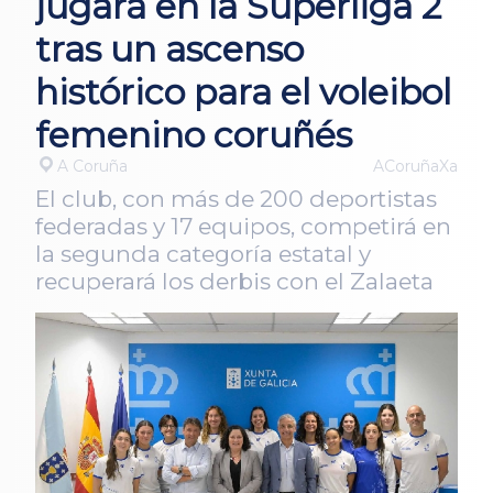
jugará en la Superliga 2
tras un ascenso
histórico para el voleibol
femenino coruñés
A Coruña
ACoruñaXa
El club, con más de 200 deportistas
federadas y 17 equipos, competirá en
la segunda categoría estatal y
recuperará los derbis con el Zalaeta