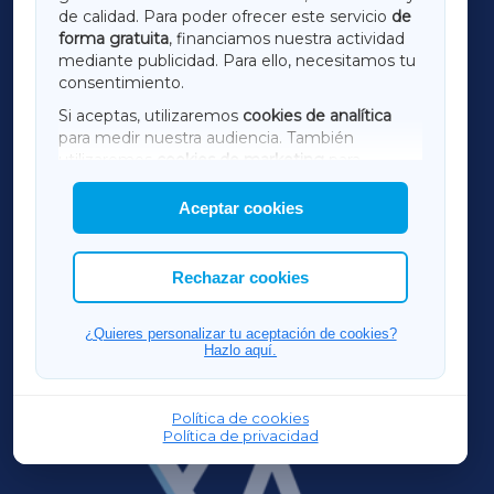
de calidad. Para poder ofrecer este servicio
de
forma gratuita
, financiamos nuestra actividad
TERRACHAXA
mediante publicidad. Para ello, necesitamos tu
consentimiento.
SARRIAXA
Si aceptas, utilizaremos
cookies de analítica
para medir nuestra audiencia. También
AMARIÑAXA
utilizaremos
cookies de marketing
para
mostrar publicidad de terceros.
Aceptar cookies
RIBEIRASACRAXA
Asimismo, puedes personalizar la elección de
las cookies que deseas permitir.
ACORUÑAXA
Rechazar cookies
FERROLXA
¿Quieres personalizar tu aceptación de cookies?
Hazlo aquí.
OURENSEXA
Política de cookies
Política de privacidad