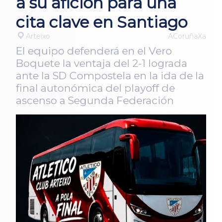
a su afición para una
cita clave en Santiago
Arteixo
ACoruñaXa
El equipo defenderá en el Vero
Boquete la ventaja del 2-1 lograda
ante la SD Compostela en la ida de la
final autonómica del playoff de
ascenso a Segunda Federación