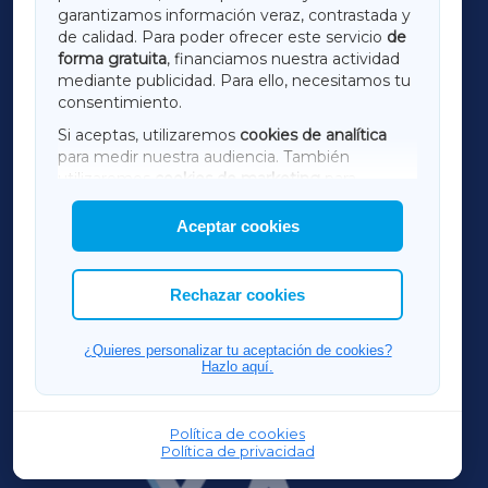
LUGOXA
garantizamos información veraz, contrastada y
de calidad. Para poder ofrecer este servicio
de
forma gratuita
, financiamos nuestra actividad
TERRACHAXA
mediante publicidad. Para ello, necesitamos tu
consentimiento.
SARRIAXA
Si aceptas, utilizaremos
cookies de analítica
para medir nuestra audiencia. También
AMARIÑAXA
utilizaremos
cookies de marketing
para
mostrar publicidad de terceros.
Aceptar cookies
RIBEIRASACRAXA
Asimismo, puedes personalizar la elección de
las cookies que deseas permitir.
ACORUÑAXA
Rechazar cookies
FERROLXA
¿Quieres personalizar tu aceptación de cookies?
Hazlo aquí.
OURENSEXA
Política de cookies
Política de privacidad