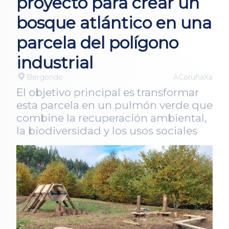
proyecto para crear un
bosque atlántico en una
parcela del polígono
industrial
Bergondo
ACoruñaXa
El objetivo principal es transformar
esta parcela en un pulmón verde que
combine la recuperación ambiental,
la biodiversidad y los usos sociales