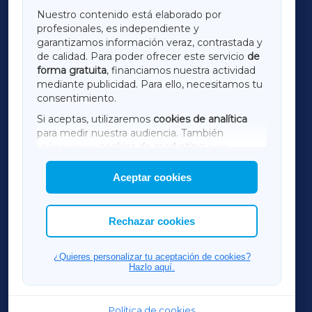
GALICIAXA
Nuestro contenido está elaborado por
profesionales, es independiente y
LUGOXA
garantizamos información veraz, contrastada y
de calidad. Para poder ofrecer este servicio
de
forma gratuita
, financiamos nuestra actividad
TERRACHAXA
mediante publicidad. Para ello, necesitamos tu
consentimiento.
SARRIAXA
Si aceptas, utilizaremos
cookies de analítica
para medir nuestra audiencia. También
AMARIÑAXA
utilizaremos
cookies de marketing
para
mostrar publicidad de terceros.
Aceptar cookies
RIBEIRASACRAXA
Asimismo, puedes personalizar la elección de
las cookies que deseas permitir.
ACORUÑAXA
Rechazar cookies
FERROLXA
¿Quieres personalizar tu aceptación de cookies?
Hazlo aquí.
OURENSEXA
Política de cookies