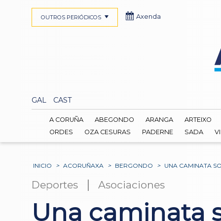
Axenda
OUTROS PERIÓDICOS
GAL
CAST
A CORUÑA
ABEGONDO
ARANGA
ARTEIXO
ORDES
OZA CESURAS
PADERNE
SADA
V
INICIO
>
ACORUÑAXA
>
BERGONDO
>
UNA CAMINATA SO
|
Deportes
Asociaciones
Una caminata so