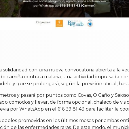
 solidaridad con una nueva convocatoria abierta a la vecin
 camiña contra a malaria', una actividad impulsada po
delo y que se prolongará, según la previsión oficial, hast
ómetros y pasará por puntos como Covas, O Caño y Saioso 
do cómodos y llevar, de forma opcional, chaleco de visib
via por WhatsApp en el 616 39 81 43 para facilitar la coor
aludables promovidas en los últimos meses por ambas en
bilización de las enfermedades raras. De este modo, el mu