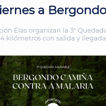
viernes a Bergond
ión Elas organizan la 3ª Quedada
 4 kilómetros con salida y llegad