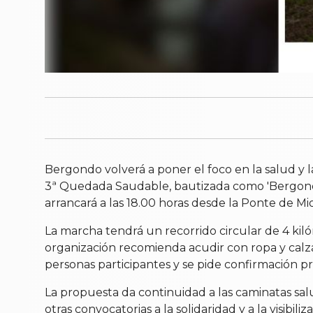
Bergondo volverá a poner el foco en la salud y la
3ª Quedada Saudable, bautizada como 'Bergondo
arrancará a las 18.00 horas desde la Ponte de Mio
La marcha tendrá un recorrido circular de 4 kil
organización recomienda acudir con ropa y calza
personas participantes y se pide confirmación pre
La propuesta da continuidad a las caminatas s
otras convocatorias a la solidaridad y a la visi