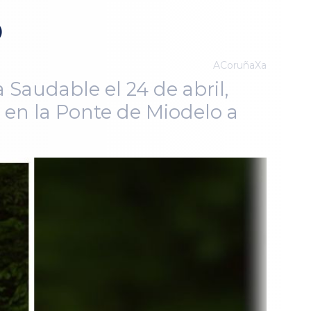
o
ACoruñaXa
 Saudable el 24 de abril,
a en la Ponte de Miodelo a