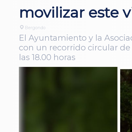
movilizar este 
Bergondo
El Ayuntamiento y la Asociac
con un recorrido circular de
las 18.00 horas