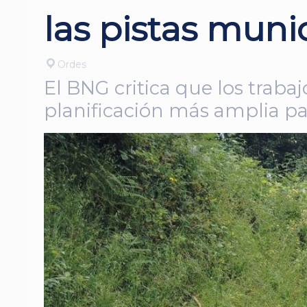
las pistas muni
Ordes
El BNG critica que los traba
planificación más amplia pa