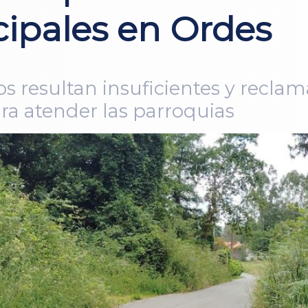
cipales en Ordes
jos resultan insuficientes y recla
ra atender las parroquias