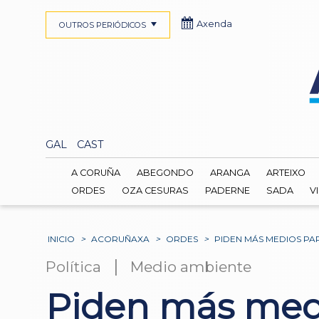
Axenda
OUTROS PERIÓDICOS
GAL
CAST
A CORUÑA
ABEGONDO
ARANGA
ARTEIXO
ORDES
OZA CESURAS
PADERNE
SADA
V
INICIO
>
ACORUÑAXA
>
ORDES
>
PIDEN MÁS MEDIOS PA
|
Política
Medio ambiente
Piden más medi