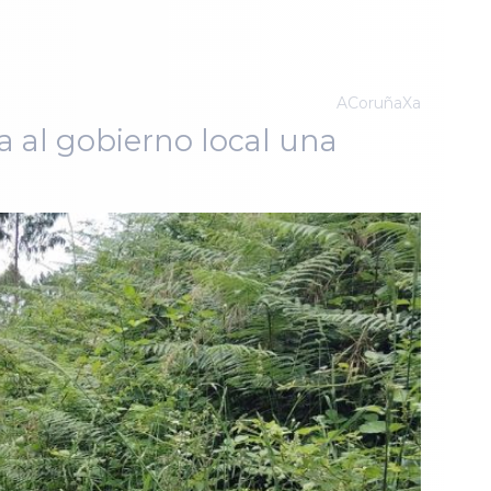
ACoruñaXa
ma al gobierno local una