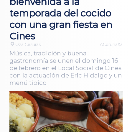
bienvenida a la
temporada del cocido
con una gran fiesta en
Cines
Oza Cesuras
ACoruñaXa
Música, tradición y buena
gastronomía se unen el domingo 16
de febrero en el Local Social de Cines
con la actuación de Eric Hidalgo y un
menú típico