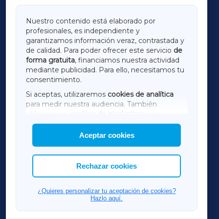
GALICIAXA
Nuestro contenido está elaborado por
profesionales, es independiente y
LUGOXA
garantizamos información veraz, contrastada y
de calidad. Para poder ofrecer este servicio
de
forma gratuita
, financiamos nuestra actividad
TERRACHAXA
mediante publicidad. Para ello, necesitamos tu
consentimiento.
SARRIAXA
Si aceptas, utilizaremos
cookies de analítica
para medir nuestra audiencia. También
AMARIÑAXA
utilizaremos
cookies de marketing
para
mostrar publicidad de terceros.
Aceptar cookies
RIBEIRASACRAXA
Asimismo, puedes personalizar la elección de
las cookies que deseas permitir.
ACORUÑAXA
Rechazar cookies
FERROLXA
¿Quieres personalizar tu aceptación de cookies?
Hazlo aquí.
OURENSEXA