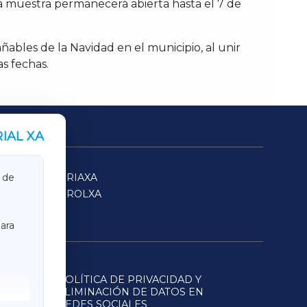
 La muestra permanecerá abierta hasta el 7 de
ables de la Navidad en el municipio, al unir
as fechas.
IAL XA
SARRIAXA
 de
FERROLXA
ara
POLÍTICA DE PRIVACIDAD Y
ELIMINACIÓN DE DATOS EN
REDES SOCIALES