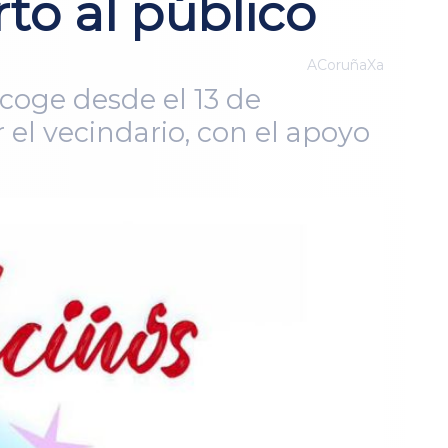
to al público
ACoruñaXa
acoge desde el 13 de
el vecindario, con el apoyo