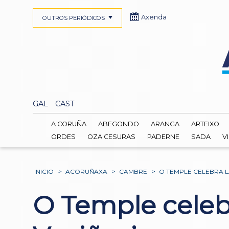
Axenda
OUTROS PERIÓDICOS
GAL
CAST
A CORUÑA
ABEGONDO
ARANGA
ARTEIXO
ORDES
OZA CESURAS
PADERNE
SADA
V
INICIO
>
ACORUÑAXA
>
CAMBRE
>
O TEMPLE CELEBRA L
O Temple celebr