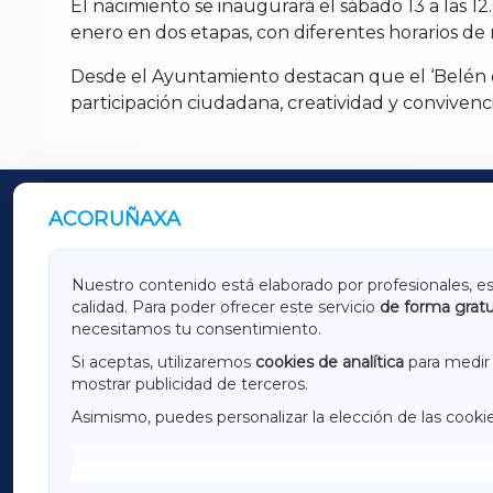
El nacimiento se inaugurará el sábado 13 a las 1
enero en dos etapas, con diferentes horarios de ma
Desde el Ayuntamiento destacan que el ‘Belén do
participación ciudadana, creatividad y convivenc
ACORUÑAXA
OUTROS PERIÓDICOS
GALICIAXA
LUGOX
Nuestro contenido está elaborado por profesionales, e
calidad. Para poder ofrecer este servicio
de forma gratu
AMARIÑAXA
RIBEIR
necesitamos tu consentimiento.
OURENSEXA
Si aceptas, utilizaremos
cookies de analítica
para medir 
mostrar publicidad de terceros.
Asimismo, puedes personalizar la elección de las cooki
F
I