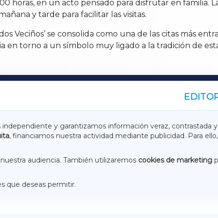
2.00 horas, en un acto pensado para disfrutar en familia.
ñana y tarde para facilitar las visitas.
s Veciños’ se consolida como una de las citas más entrañ
ia en torno a un símbolo muy ligado a la tradición de est
EDITOR
A
TERRACHAXA
s independiente y garantizamos información veraz, contrastada y
ita
, financiamos nuestra actividad mediante publicidad. Para ello,
ASACRAXA
ACORUÑAXA
nuestra audiencia. También utilizaremos
cookies de marketing
p
es que deseas permitir.
ACEBOOK
CONTACTO
NSTAGRAM