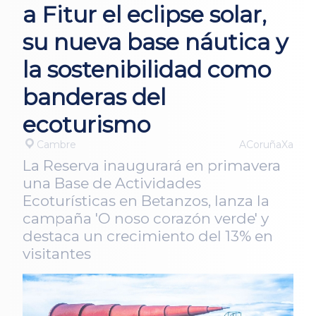
a Fitur el eclipse solar,
su nueva base náutica y
la sostenibilidad como
banderas del
ecoturismo
Cambre
ACoruñaXa
La Reserva inaugurará en primavera
una Base de Actividades
Ecoturísticas en Betanzos, lanza la
campaña 'O noso corazón verde' y
destaca un crecimiento del 13% en
visitantes