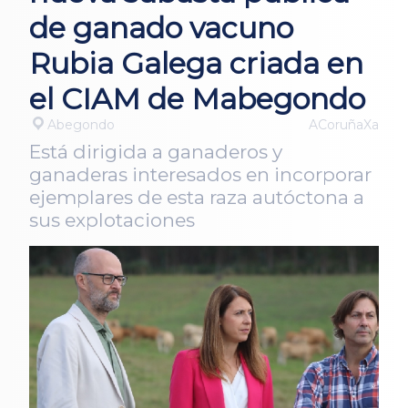
de ganado vacuno
Rubia Galega criada en
el CIAM de Mabegondo
Abegondo
ACoruñaXa
Está dirigida a ganaderos y
ganaderas interesados en incorporar
ejemplares de esta raza autóctona a
sus explotaciones