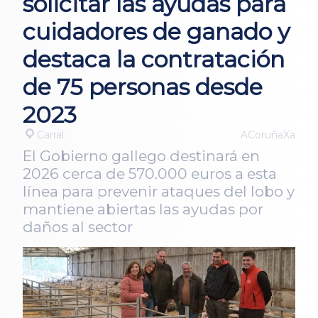
solicitar las ayudas para
cuidadores de ganado y
destaca la contratación
de 75 personas desde
2023
Carral
ACoruñaXa
El Gobierno gallego destinará en
2026 cerca de 570.000 euros a esta
línea para prevenir ataques del lobo y
mantiene abiertas las ayudas por
daños al sector