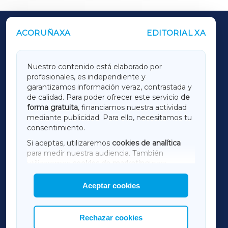
ACORUÑAXA
EDITORIAL XA
OUTROS PERIÓDICOS
GALICIAXA
Nuestro contenido está elaborado por
profesionales, es independiente y
LUGOXA
garantizamos información veraz, contrastada y
de calidad. Para poder ofrecer este servicio
de
forma gratuita
, financiamos nuestra actividad
TERRACHAXA
mediante publicidad. Para ello, necesitamos tu
consentimiento.
SARRIAXA
Si aceptas, utilizaremos
cookies de analítica
para medir nuestra audiencia. También
AMARIÑAXA
utilizaremos
cookies de marketing
para
mostrar publicidad de terceros.
Aceptar cookies
RIBEIRASACRAXA
Asimismo, puedes personalizar la elección de
las cookies que deseas permitir.
ACORUÑAXA
Rechazar cookies