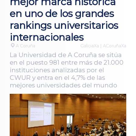
mejor marca histórica
en uno de los grandes
rankings universitarios
internacionales
A Coruña
GaliciaXa | ACoruñaXa
La Universidad de A Coruña se sitúa
en el puesto 981 entre más de 21.000
instituciones analizadas por el
CWUR y entra en el 4,7% de las
mejores universidades del mundo