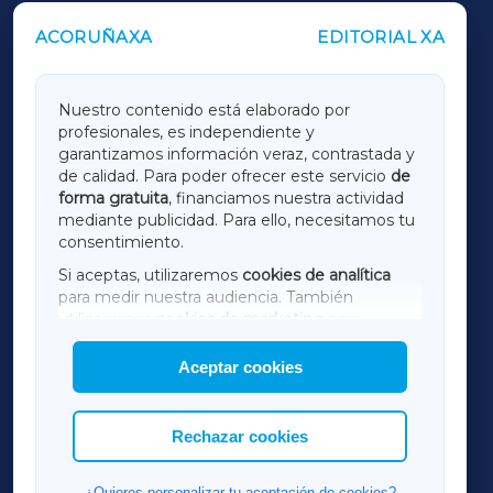
ACORUÑAXA
EDITORIAL XA
OUTROS PERIÓDICOS
GALICIAXA
Nuestro contenido está elaborado por
profesionales, es independiente y
LUGOXA
garantizamos información veraz, contrastada y
de calidad. Para poder ofrecer este servicio
de
forma gratuita
, financiamos nuestra actividad
TERRACHAXA
mediante publicidad. Para ello, necesitamos tu
consentimiento.
SARRIAXA
Si aceptas, utilizaremos
cookies de analítica
para medir nuestra audiencia. También
AMARIÑAXA
utilizaremos
cookies de marketing
para
mostrar publicidad de terceros.
Aceptar cookies
RIBEIRASACRAXA
Asimismo, puedes personalizar la elección de
las cookies que deseas permitir.
ACORUÑAXA
Rechazar cookies
FERROLXA
¿Quieres personalizar tu aceptación de cookies?