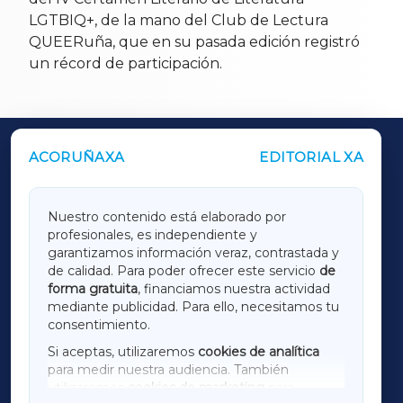
LGTBIQ+, de la mano del Club de Lectura
QUEERuña, que en su pasada edición registró
un récord de participación.
ACORUÑAXA
EDITORIAL XA
OUTROS PERIÓDICOS
GALICIAXA
Nuestro contenido está elaborado por
profesionales, es independiente y
LUGOXA
garantizamos información veraz, contrastada y
de calidad. Para poder ofrecer este servicio
de
forma gratuita
, financiamos nuestra actividad
TERRACHAXA
mediante publicidad. Para ello, necesitamos tu
consentimiento.
SARRIAXA
Si aceptas, utilizaremos
cookies de analítica
para medir nuestra audiencia. También
AMARIÑAXA
utilizaremos
cookies de marketing
para