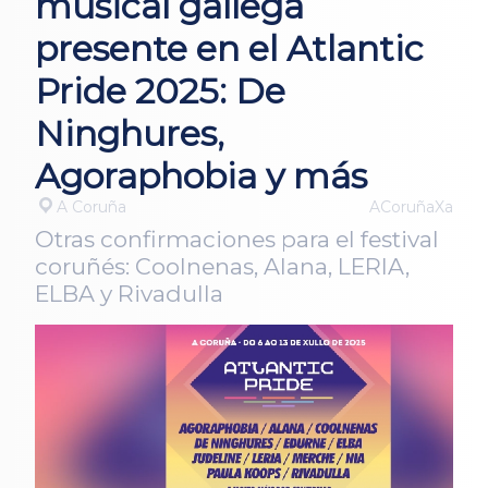
musical gallega
presente en el Atlantic
Pride 2025: De
Ninghures,
Agoraphobia y más
A Coruña
ACoruñaXa
Otras confirmaciones para el festival
coruñés: Coolnenas, Alana, LERIA,
ELBA y Rivadulla