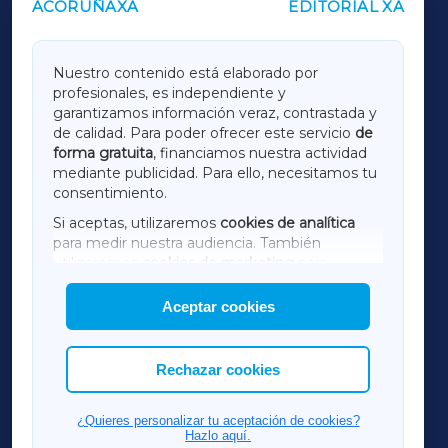
ACORUÑAXA
EDITORIAL XA
OUTROS PERIÓDICOS
GALICIAXA
Nuestro contenido está elaborado por
profesionales, es independiente y
LUGOXA
garantizamos información veraz, contrastada y
de calidad. Para poder ofrecer este servicio
de
forma gratuita
, financiamos nuestra actividad
TERRACHAXA
mediante publicidad. Para ello, necesitamos tu
consentimiento.
SARRIAXA
Si aceptas, utilizaremos
cookies de analítica
para medir nuestra audiencia. También
AMARIÑAXA
utilizaremos
cookies de marketing
para
mostrar publicidad de terceros.
Aceptar cookies
RIBEIRASACRAXA
Asimismo, puedes personalizar la elección de
las cookies que deseas permitir.
ACORUÑAXA
Rechazar cookies
FERROLXA
¿Quieres personalizar tu aceptación de cookies?
Hazlo aquí.