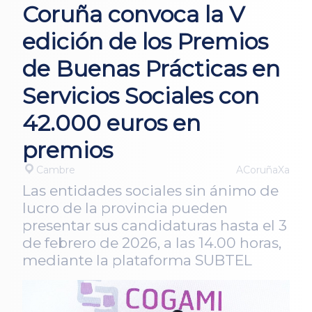
Coruña convoca la V
edición de los Premios
de Buenas Prácticas en
Servicios Sociales con
42.000 euros en
premios
Cambre
ACoruñaXa
Las entidades sociales sin ánimo de
lucro de la provincia pueden
presentar sus candidaturas hasta el 3
de febrero de 2026, a las 14.00 horas,
mediante la plataforma SUBTEL