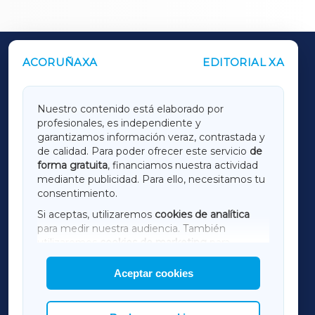
ACORUÑAXA
EDITORIAL XA
OUTROS PERIÓDICOS
GALICIAXA
Nuestro contenido está elaborado por
profesionales, es independiente y
LUGOXA
garantizamos información veraz, contrastada y
de calidad. Para poder ofrecer este servicio
de
forma gratuita
, financiamos nuestra actividad
TERRACHAXA
mediante publicidad. Para ello, necesitamos tu
consentimiento.
SARRIAXA
Si aceptas, utilizaremos
cookies de analítica
para medir nuestra audiencia. También
AMARIÑAXA
utilizaremos
cookies de marketing
para
mostrar publicidad de terceros.
Aceptar cookies
RIBEIRASACRAXA
Asimismo, puedes personalizar la elección de
las cookies que deseas permitir.
ACORUÑAXA