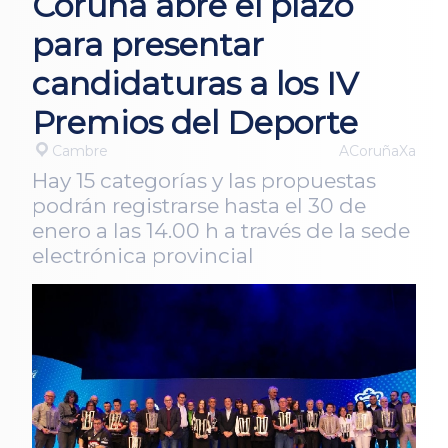
Coruña abre el plazo
para presentar
candidaturas a los IV
Premios del Deporte
Cambre
ACoruñaXa
Hay 15 categorías y las propuestas
podrán registrarse hasta el 30 de
enero a las 14.00 h a través de la sede
electrónica provincial