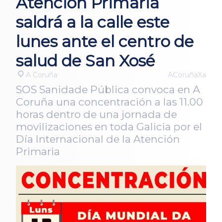
Atención Primaria
saldrá a la calle este
lunes ante el centro de
salud de San Xosé
A Coruña
ACoruñaXa
SOS Sanidade Pública convoca en A
Coruña una concentración a las 11.00
horas dentro de una jornada de
movilizaciones en toda Galicia por el
Día Internacional de la Atención
Primaria