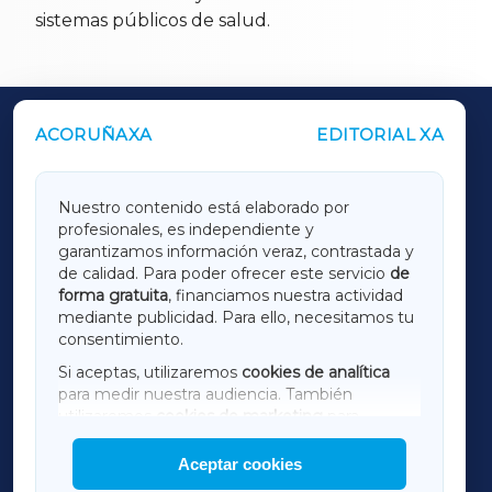
sistemas públicos de salud.
ACORUÑAXA
EDITORIAL XA
OUTROS PERIÓDICOS
GALICIAXA
Nuestro contenido está elaborado por
profesionales, es independiente y
LUGOXA
garantizamos información veraz, contrastada y
de calidad. Para poder ofrecer este servicio
de
forma gratuita
, financiamos nuestra actividad
TERRACHAXA
mediante publicidad. Para ello, necesitamos tu
consentimiento.
SARRIAXA
Si aceptas, utilizaremos
cookies de analítica
para medir nuestra audiencia. También
AMARIÑAXA
utilizaremos
cookies de marketing
para
mostrar publicidad de terceros.
Aceptar cookies
RIBEIRASACRAXA
Asimismo, puedes personalizar la elección de