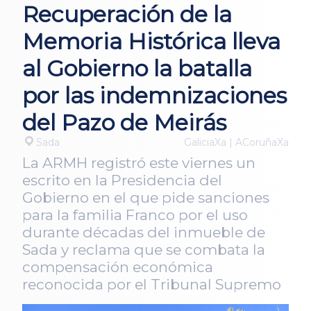
Recuperación de la
Memoria Histórica lleva
al Gobierno la batalla
por las indemnizaciones
del Pazo de Meirás
Sada
GaliciaXa | ACoruñaXa
La ARMH registró este viernes un
escrito en la Presidencia del
Gobierno en el que pide sanciones
para la familia Franco por el uso
durante décadas del inmueble de
Sada y reclama que se combata la
compensación económica
reconocida por el Tribunal Supremo