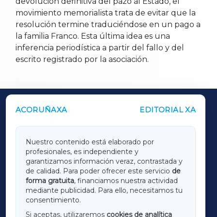
devolución definitiva del pazo al Estado, el
movimiento memorialista trata de evitar que la
resolución termine traduciéndose en un pago a
la familia Franco. Esta última idea es una
inferencia periodística a partir del fallo y del
escrito registrado por la asociación.
ACORUÑAXA
EDITORIAL XA
OUTROS PERIÓDICOS
GALICIAXA
Nuestro contenido está elaborado por
profesionales, es independiente y
LUGOXA
garantizamos información veraz, contrastada y
de calidad. Para poder ofrecer este servicio
de
forma gratuita
, financiamos nuestra actividad
TERRACHAXA
mediante publicidad. Para ello, necesitamos tu
consentimiento.
SARRIAXA
Si aceptas, utilizaremos
cookies de analítica