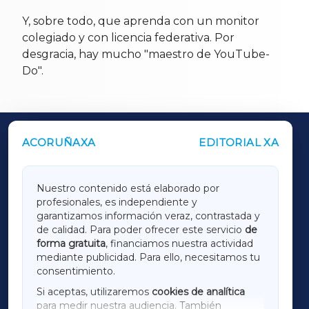
Y, sobre todo, que aprenda con un monitor
colegiado y con licencia federativa. Por
desgracia, hay mucho "maestro de YouTube-
Do".
ACORUÑAXA
EDITORIAL XA
OUTROS PERIÓDICOS
GALICIAXA
Nuestro contenido está elaborado por
profesionales, es independiente y
LUGOXA
garantizamos información veraz, contrastada y
de calidad. Para poder ofrecer este servicio
de
forma gratuita
, financiamos nuestra actividad
TERRACHAXA
mediante publicidad. Para ello, necesitamos tu
consentimiento.
SARRIAXA
Si aceptas, utilizaremos
cookies de analítica
para medir nuestra audiencia. También