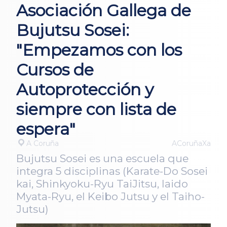
Asociación Gallega de
Bujutsu Sosei:
"Empezamos con los
Cursos de
Autoprotección y
siempre con lista de
espera"
A Coruña
ACoruñaXa
Bujutsu Sosei es una escuela que
integra 5 disciplinas (Karate-Do Sosei
kai, Shinkyoku-Ryu TaiJitsu, Iaido
Myata-Ryu, el Keibo Jutsu y el Taiho-
Jutsu)