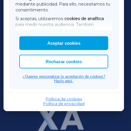
mediante publicidad. Para ello, necesitamos tu
consentimiento.
SARRIAXA
Si aceptas, utilizaremos
cookies de analítica
para medir nuestra audiencia. También
AMARIÑAXA
utilizaremos
cookies de marketing
para
mostrar publicidad de terceros.
Aceptar cookies
RIBEIRASACRAXA
Asimismo, puedes personalizar la elección de
las cookies que deseas permitir.
ACORUÑAXA
Rechazar cookies
FERROLXA
¿Quieres personalizar tu aceptación de cookies?
Hazlo aquí.
OURENSEXA
Política de cookies
Política de privacidad