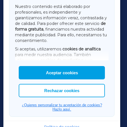
GALICIAXA
Nuestro contenido está elaborado por
profesionales, es independiente y
LUGOXA
garantizamos información veraz, contrastada y
de calidad. Para poder ofrecer este servicio
de
forma gratuita
, financiamos nuestra actividad
TERRACHAXA
mediante publicidad. Para ello, necesitamos tu
consentimiento.
SARRIAXA
Si aceptas, utilizaremos
cookies de analítica
para medir nuestra audiencia. También
AMARIÑAXA
utilizaremos
cookies de marketing
para
mostrar publicidad de terceros.
Aceptar cookies
RIBEIRASACRAXA
Asimismo, puedes personalizar la elección de
las cookies que deseas permitir.
ACORUÑAXA
Rechazar cookies
FERROLXA
¿Quieres personalizar tu aceptación de cookies?
Hazlo aquí.
OURENSEXA
Política de cookies