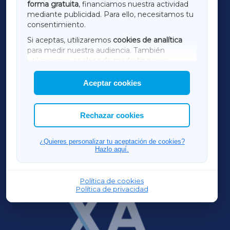
forma gratuita
, financiamos nuestra actividad
TERRACHAXA
mediante publicidad. Para ello, necesitamos tu
consentimiento.
SARRIAXA
Si aceptas, utilizaremos
cookies de analítica
para medir nuestra audiencia. También
AMARIÑAXA
utilizaremos
cookies de marketing
para
mostrar publicidad de terceros.
Aceptar cookies
RIBEIRASACRAXA
Asimismo, puedes personalizar la elección de
las cookies que deseas permitir.
ACORUÑAXA
Rechazar cookies
FERROLXA
¿Quieres personalizar tu aceptación de cookies?
Hazlo aquí.
OURENSEXA
Política de cookies
Política de privacidad