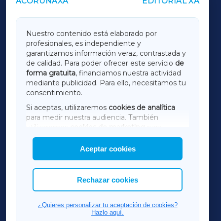
ACORUÑAXA
EDITORIAL XA
OUTROS PERIÓDICOS
GALICIAXA
Nuestro contenido está elaborado por
profesionales, es independiente y
LUGOXA
garantizamos información veraz, contrastada y
de calidad. Para poder ofrecer este servicio
de
forma gratuita
, financiamos nuestra actividad
TERRACHAXA
mediante publicidad. Para ello, necesitamos tu
consentimiento.
SARRIAXA
Si aceptas, utilizaremos
cookies de analítica
para medir nuestra audiencia. También
AMARIÑAXA
utilizaremos
cookies de marketing
para
mostrar publicidad de terceros.
Aceptar cookies
RIBEIRASACRAXA
Asimismo, puedes personalizar la elección de
las cookies que deseas permitir.
ACORUÑAXA
Rechazar cookies
FERROLXA
¿Quieres personalizar tu aceptación de cookies?
Hazlo aquí.