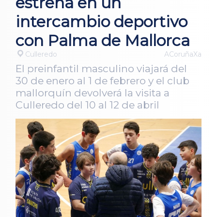
estrena en un
intercambio deportivo
con Palma de Mallorca
Culleredo
ACoruñaXa
El preinfantil masculino viajará del
30 de enero al 1 de febrero y el club
mallorquín devolverá la visita a
Culleredo del 10 al 12 de abril