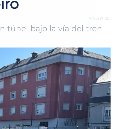
iro
ACoruñaXa
n túnel bajo la vía del tren