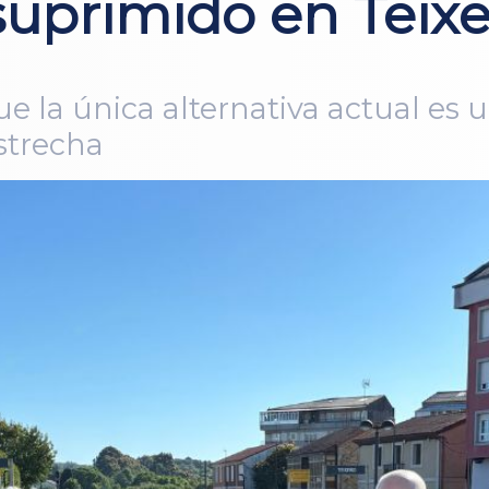
suprimido en Teixe
e la única alternativa actual es u
strecha