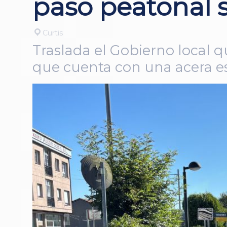
paso peatonal 
Curtis
Traslada el Gobierno local qu
que cuenta con una acera e