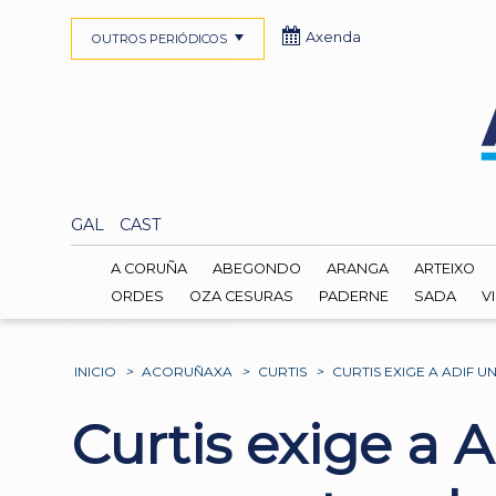
Axenda
OUTROS PERIÓDICOS
GAL
CAST
A CORUÑA
ABEGONDO
ARANGA
ARTEIXO
ORDES
OZA CESURAS
PADERNE
SADA
V
INICIO
>
ACORUÑAXA
>
CURTIS
>
CURTIS EXIGE A ADIF 
Curtis exige a 