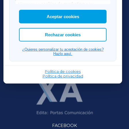
AMARIÑAXA
utilizaremos
cookies de marketing
para
mostrar publicidad de terceros.
Aceptar cookies
RIBEIRASACRAXA
Asimismo, puedes personalizar la elección de
las cookies que deseas permitir.
ACORUÑAXA
Rechazar cookies
FERROLXA
¿Quieres personalizar tu aceptación de cookies?
Hazlo aquí.
OURENSEXA
Política de cookies
Política de privacidad
FACEBOOK