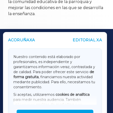
la comunidad educativa de la parroquia y
mejorar las condiciones en las que se desarrolla
la enseñanza.
ACORUÑAXA
EDITORIAL XA
OUTROS PERIÓDICOS
GALICIAXA
Nuestro contenido está elaborado por
profesionales, es independiente y
LUGOXA
garantizamos información veraz, contrastada y
de calidad. Para poder ofrecer este servicio
de
forma gratuita
, financiamos nuestra actividad
TERRACHAXA
mediante publicidad. Para ello, necesitamos tu
consentimiento.
SARRIAXA
Si aceptas, utilizaremos
cookies de analítica
para medir nuestra audiencia. También
AMARIÑAXA
utilizaremos
cookies de marketing
para
mostrar publicidad de terceros.