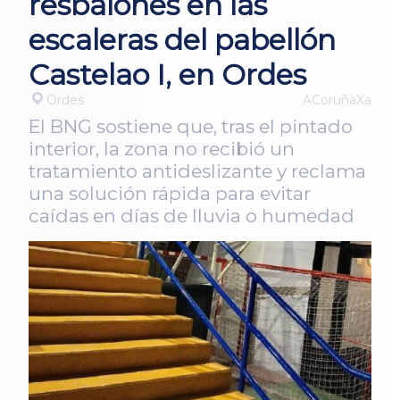
resbalones en las
escaleras del pabellón
Castelao I, en Ordes
Ordes
ACoruñaXa
El BNG sostiene que, tras el pintado
interior, la zona no recibió un
tratamiento antideslizante y reclama
una solución rápida para evitar
caídas en días de lluvia o humedad