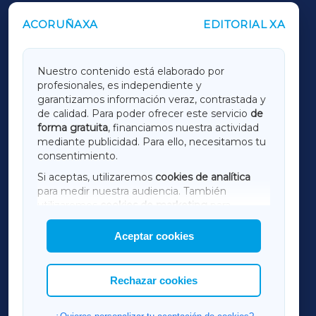
ACORUÑAXA
EDITORIAL XA
OUTROS PERIÓDICOS
GALICIAXA
Nuestro contenido está elaborado por
profesionales, es independiente y
LUGOXA
garantizamos información veraz, contrastada y
de calidad. Para poder ofrecer este servicio
de
forma gratuita
, financiamos nuestra actividad
TERRACHAXA
mediante publicidad. Para ello, necesitamos tu
consentimiento.
SARRIAXA
Si aceptas, utilizaremos
cookies de analítica
para medir nuestra audiencia. También
AMARIÑAXA
utilizaremos
cookies de marketing
para
mostrar publicidad de terceros.
Aceptar cookies
RIBEIRASACRAXA
Asimismo, puedes personalizar la elección de
las cookies que deseas permitir.
ACORUÑAXA
Rechazar cookies
FERROLXA