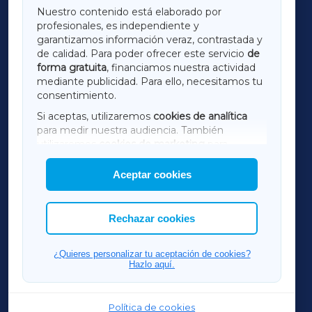
GALICIAXA
Nuestro contenido está elaborado por
profesionales, es independiente y
LUGOXA
garantizamos información veraz, contrastada y
de calidad. Para poder ofrecer este servicio
de
forma gratuita
, financiamos nuestra actividad
TERRACHAXA
mediante publicidad. Para ello, necesitamos tu
consentimiento.
SARRIAXA
Si aceptas, utilizaremos
cookies de analítica
para medir nuestra audiencia. También
AMARIÑAXA
utilizaremos
cookies de marketing
para
mostrar publicidad de terceros.
Aceptar cookies
RIBEIRASACRAXA
Asimismo, puedes personalizar la elección de
las cookies que deseas permitir.
ACORUÑAXA
Rechazar cookies
FERROLXA
¿Quieres personalizar tu aceptación de cookies?
Hazlo aquí.
OURENSEXA
Política de cookies