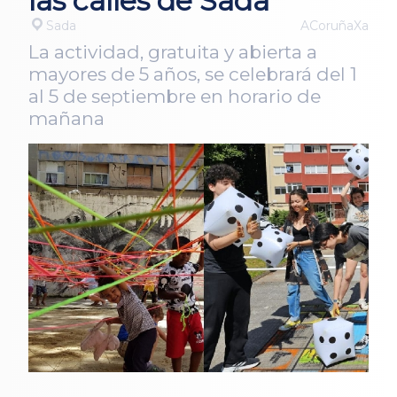
las calles de Sada
Sada
ACoruñaXa
La actividad, gratuita y abierta a
mayores de 5 años, se celebrará del 1
al 5 de septiembre en horario de
mañana