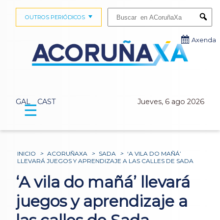
Buscar:
OUTROS PERIÓDICOS
Submi
Axenda
GAL
CAST
Jueves, 6 ago 2026
☰
INICIO
>
ACORUÑAXA
>
SADA
>
‘A VILA DO MAÑÁ’
LLEVARÁ JUEGOS Y APRENDIZAJE A LAS CALLES DE SADA
‘A vila do mañá’ llevará
juegos y aprendizaje a