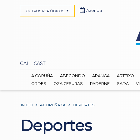
Axenda
OUTROS PERIÓDICOS
GAL
CAST
A CORUÑA
ABEGONDO
ARANGA
ARTEIXO
ORDES
OZA CESURAS
PADERNE
SADA
V
INICIO
>
ACORUÑAXA
>
DEPORTES
Deportes