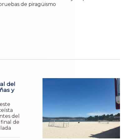
pruebas de piragüismo
al del
ñas y
este
eísta
ntes del
final de
alada