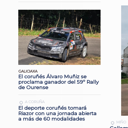
GALICIAXA
El coruñés Álvaro Muñiz se
proclama ganador del 59º Rally
de Ourense
A CORUÑA
El deporte coruñés tomará
Riazor con una jornada abierta
a más de 60 modalidades
MIÑO