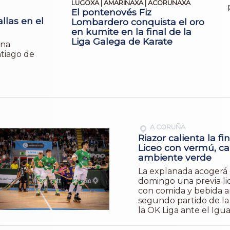
LUGOXA | AMARIÑAXA | ACORUÑAXA
El pontenovés Fiz
las en el
Lombardero conquista el oro
en kumite en la final de la
Liga Galega de Karate
ana
ntiago de
A CORUÑA
Riazor calienta la fin
Liceo con vermú, ca
ambiente verde
La explanada acogerá 
domingo una previa lic
con comida y bebida a
segundo partido de la 
la OK Liga ante el Igu